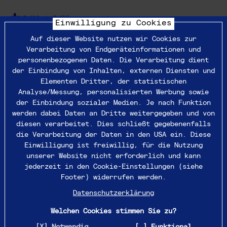
Startseite
Einwilligung zu Cookies
Auf dieser Website nutzen wir Cookies zur
Verarbeitung von Endgeräteinformationen und
personenbezogenen Daten. Die Verarbeitung dient
Zurück zur Übersicht
der Einbindung von Inhalten, externen Diensten und
Elementen Dritter, der statistischen
IT-Specialist
Analyse/Messung, personalisierten Werbung sowie
der Einbindung sozialer Medien. Je nach Funktion
werden dabei Daten an Dritte weitergegeben und von
Applications
diesen verarbeitet. Dies schließt gegebenenfalls
die Verarbeitung der Daten in den USA ein. Diese
Einwilligung ist freiwillig, für die Nutzung
unserer Website nicht erforderlich und kann
(m/w/d)
jederzeit in den Cookie-Einstellungen (siehe
Footer) widerrufen werden.
Datenschutzerklärung
Du bist ein erfahrener IT-Allrounder mit
Welchen Cookies stimmen Sie zu?
erfolgreich abgeschlossener