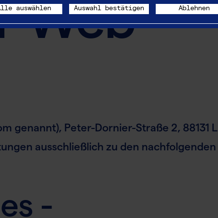
ür Web-
Alle auswählen
Auswahl bestätigen
Ablehnen
genannt), Peter-Dornier-Straße 2, 88131 L
stungen ausschließlich zu den nachfolgenden
es -