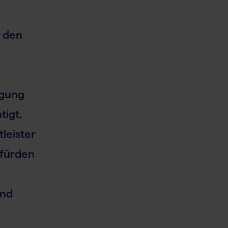
e den
ngung
tigt,
leister
 fürden
und