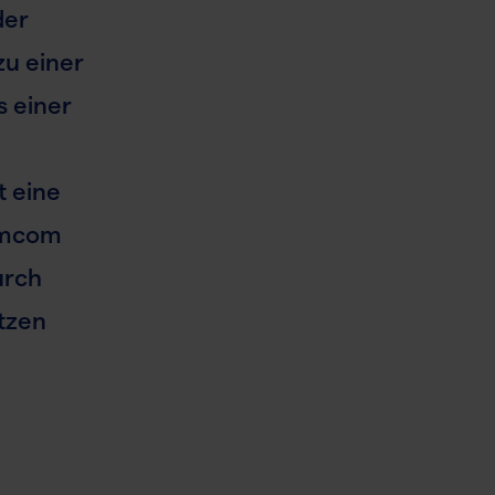
der
u einer
s einer
t eine
tomcom
urch
tzen