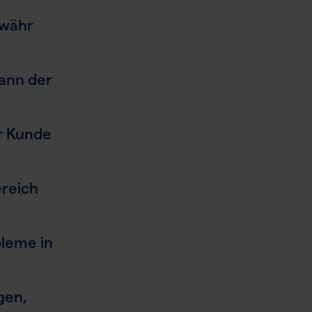
ewähr
ann der
er Kunde
ereich
leme in
gen,