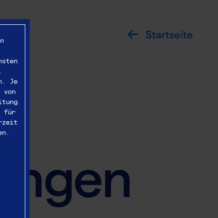
Startseite
n
nsten
,
n. Je
 von
itung
 für
rzeit
en.
ungen