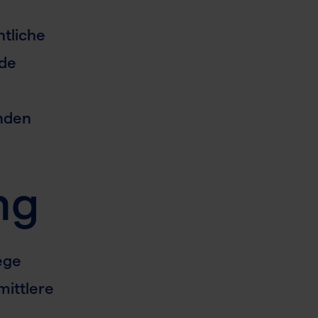
htliche
nde
ünden
ng
ege
mittlere