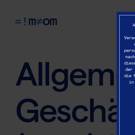
A
Vera
pers
nach
Allgeme
dies
der 
die 
in
Geschäf