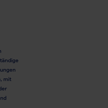
n
ständige
ngungen
, mit
der
ind