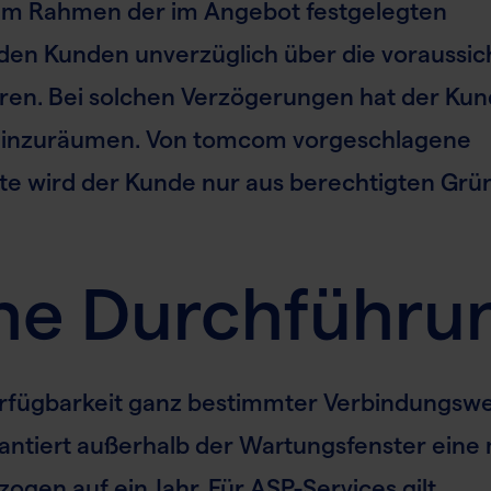
t im Rahmen der im Angebot festgelegten
den Kunden unverzüglich über die voraussic
eren. Bei solchen Verzögerungen hat der Ku
einzuräumen. Von tomcom vorgeschlagene
te wird der Kunde nur aus berechtigten Gr
che Durchführu
erfügbarkeit ganz bestimmter Verbindungsw
antiert außerhalb der Wartungsfenster eine 
zogen auf ein Jahr. Für ASP-Services gilt